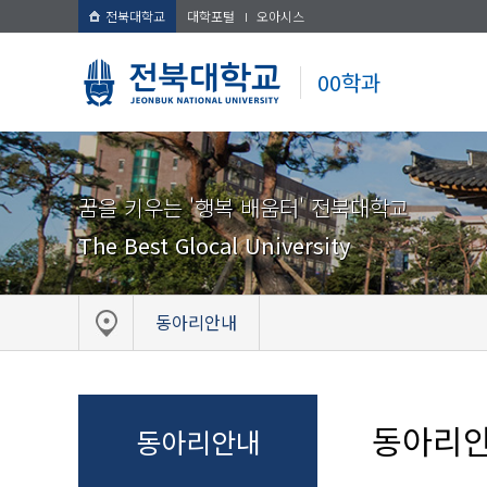
전북대학교
대학포털
오아시스
00학과
꿈을 키우는 '행복 배움터' 전북대학교
The Best Glocal University
동아리안내
동아리
동아리안내