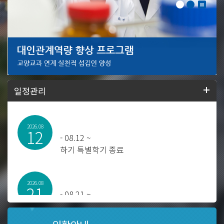
일정관리
2026.08
12
-
08.12 ~
하기 특별학기 종료
2026.08
21
-
08.21 ~
2025학년도 후기 학위수여식