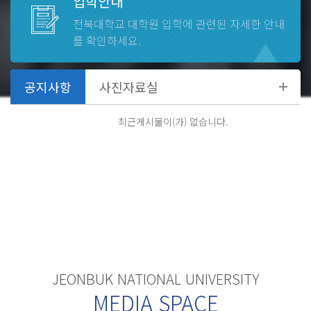
입학안내
전북대학교 대학원
입학에 관련된 자세한 안내
2026.08
27
-
08.27 ~
를 확인하세요.
제2학기 일반대학원 외국어시험
2026.08
31
-
08.31 ~
최근게시물이(가) 없습니다.
제1학기 종료, 하기휴가 종료
JEONBUK NATIONAL UNIVERSITY
MEDIA SPACE