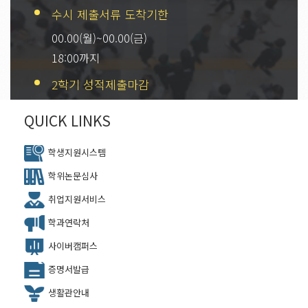
수시 제출서류 도착기한
00.00(월)~00.00(금)
18:00까지
2학기 성적제출마감
00.00(월)~00.00(금)
QUICK LINKS
18:00까지
학생지원시스템
학위논문심사
취업지원서비스
학과연락처
사이버캠퍼스
증명서발급
생활관안내